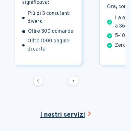
significava:
Ora, con 
Più di 3 consulenti
La one
diversi
a 360°
Oltre 300 domande
5-10 
Oltre 1000 pagine
Zero c
di carta
I nostri servizi